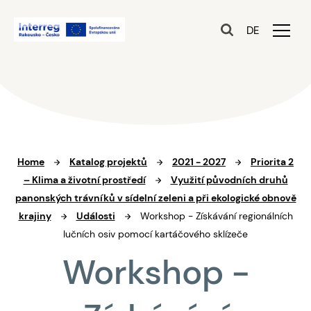
DE
Home
Katalog projektů
2021 - 2027
Priorita 2
– Klima a životní prostředí
Využití původních druhů
panonských trávníků v sídelní zeleni a při ekologické obnově
krajiny
Události
Workshop - Získávání regionálních
lučních osiv pomocí kartáčového sklízeče
Workshop -