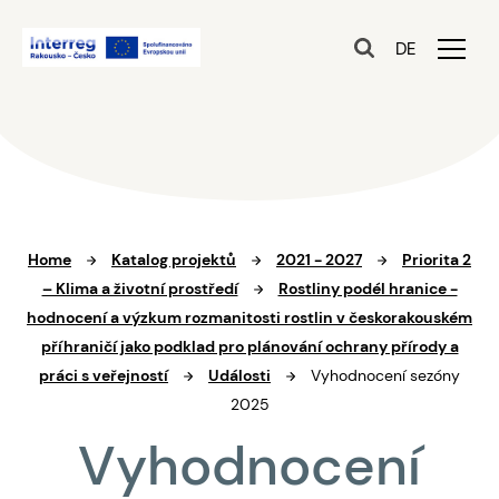
DE
Home
Katalog projektů
2021 - 2027
Priorita 2
– Klima a životní prostředí
Rostliny podél hranice -
hodnocení a výzkum rozmanitosti rostlin v českorakouském
příhraničí jako podklad pro plánování ochrany přírody a
práci s veřejností
Události
Vyhodnocení sezóny
2025
Vyhodnocení