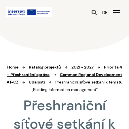
DE
Home
Katalog projektů
2021 - 2027
Priorita 4
– Přeshraniční správa
Common Regional Development
AT-CZ
Události
Přeshraniční síťové setkání k tématu
„Building Information management“
Přeshraniční
síťové setkání k