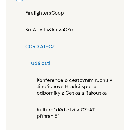
FirefightersCoop
KreATivita&InovaCZe
CORD AT-CZ
Události
Konference o cestovním ruchu v
Jindřichově Hradci spojila
odborníky z Česka a Rakouska
Kulturní dědictví v CZ-AT
příhraničí