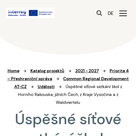
DE
Home
Katalog projektů
2021 - 2027
Priorita 4
– Přeshraniční správa
Common Regional Development
AT-CZ
Události
Úspěšné síťové setkání škol z
Horního Rakouska, jižních Čech, z Kraje Vysočina a z
Waldviertelu
Úspěšné síťové