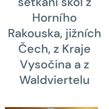
setkání škol z
Horního
Rakouska, jižních
Čech, z Kraje
Vysočina a z
Waldviertelu