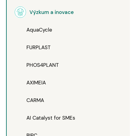
Výzkum a inovace
AquaCycle
FURPLAST
PHOS4PLANT
AXIMEIA
CARMA
AI Catalyst for SMEs
BIPC