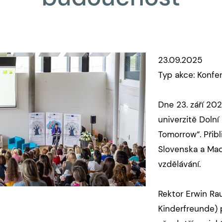
23.09.2025
Typ akce: Konfe
Dne 23. září 20
univerzitě Doln
Tomorrow“. Přib
Slovenska a Maď
vzdělávání.
Rektor Erwin Rau
Kinderfreunde) p