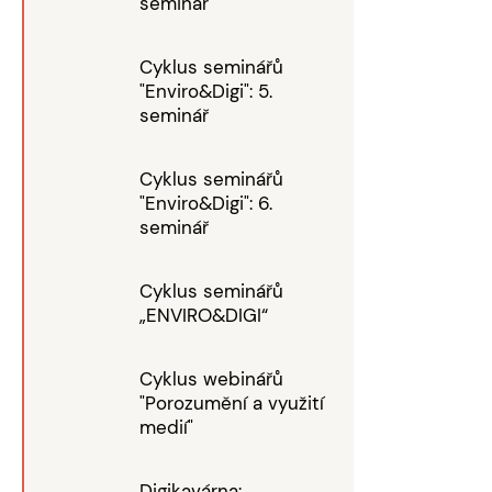
seminář
Cyklus seminářů
"Enviro&Digi": 5.
seminář
Cyklus seminářů
"Enviro&Digi": 6.
seminář
Cyklus seminářů
„ENVIRO&DIGI“
Cyklus webinářů
"Porozumění a využití
medií"
Digikavárna: