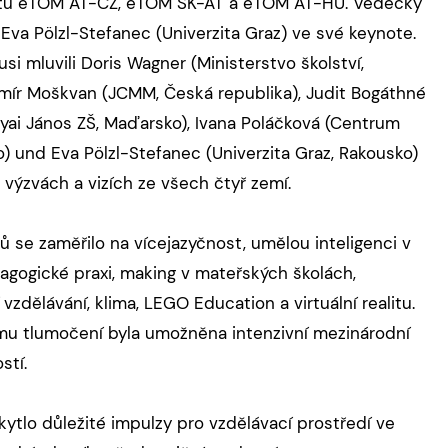
ektů eTOM AT-CZ, eTOM SK-AT a eTOM AT-HU. Vědecký
Eva Pölzl-Stefanec (Univerzita Graz) ve své keynote.
si mluvili Doris Wagner (Ministerstvo školství,
imír Moškvan (JCMM, Česká republika), Judit Bogáthné
lyai János ZŠ, Maďarsko), Ivana Poláčková (Centrum
o) und Eva Pölzl-Stefanec (Univerzita Graz, Rakousko)
, výzvách a vizích ze všech čtyř zemí.
se zaměřilo na vícejazyčnost, umělou inteligenci v
gogické praxi, making v mateřských školách,
vzdělávání, klima, LEGO Education a virtuální realitu.
mu tlumočení byla umožněna intenzivní mezinárodní
stí.
tlo důležité impulzy pro vzdělávací prostředí ve