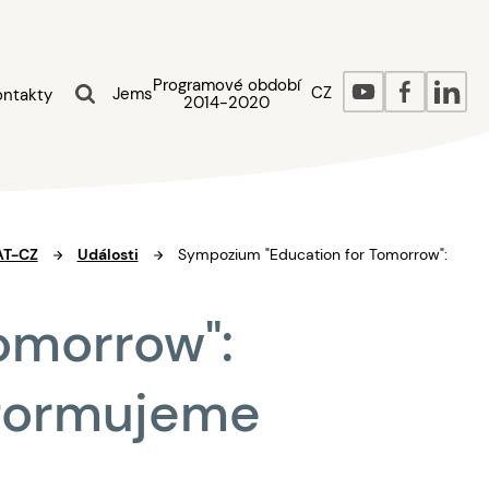
Programové období
CZ
Jems
ontakty
2014-2020
AT-CZ
Události
Sympozium "Education for Tomorrow":
omorrow":
 formujeme