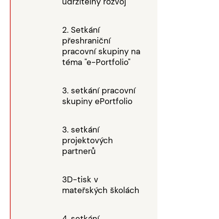
udržitelný rozvoj"
2. Setkání
přeshraniční
pracovní skupiny na
téma "e-Portfolio"
3. setkání pracovní
skupiny ePortfolio
3. setkání
projektových
partnerů
3D-tisk v
mateřských školách
4. setkání