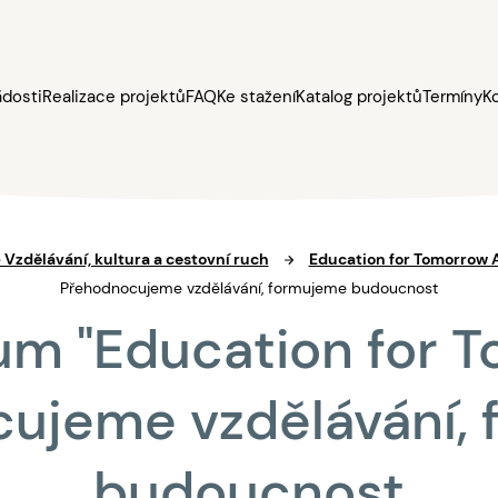
ádosti
Realizace projektů
FAQ
Ke stažení
Katalog projektů
Termíny
K
– Vzdělávání, kultura a cestovní ruch
Education for Tomorrow 
Přehodnocujeme vzdělávání, formujeme budoucnost
m "Education for T
ujeme vzdělávání,
budoucnost