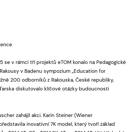
rence
25 se v rámci tří projektů eTOM konalo na Pedagogické
í Rakousy v Badenu sympozium „Education for
ližně 200 odborníků z Rakouska, České republiky,
arska diskutovalo klíčové otázky budoucnosti
scher zahájil akci. Karin Steiner (Wiener
ředstavila inovativní 7K model, který tvoří základ