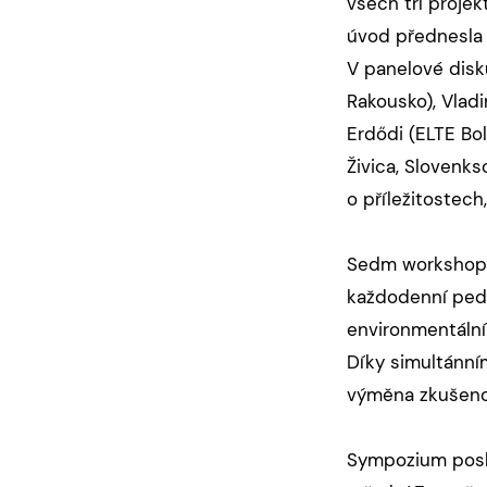
všech tří proj
úvod přednesla 
V panelové disku
Rakousko), Vlad
Erdődi (ELTE Bo
Živica, Slovenks
o příležitostech
Sedm workshopů 
každodenní peda
environmentální 
Díky simultánní
výměna zkušeno
Sympozium posky