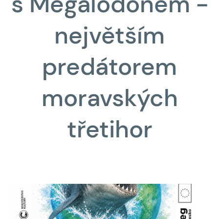
s Megalodonem -
největším
predátorem
moravských
třetihor