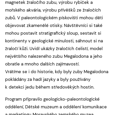
magnetek žraločího zubu, výrobu rybiček a
mořského akvária, výrobu přívěšků ze žraločích
zubů. V paleontologickém pískovišti mohou děti
objevovat zkamenělé otisky. Návštěvníci si také
mohou postavit stratigrafický sloup, sestavit si
kontinenty v geologické minulosti, sáhnout si na
žraločí kůži. Uvidí ukázky žraločích čelistí, model
největšího nalezeného zubu Megalodona a jeho
obratle a mnoho dalších zajímavostí.
Vrátíme se i do historie, kdy byly zuby Megalodona
pokládány za hadí jazyky a byly používány
k detekci jedu během středověkých hostin.
Program připravilo geologicko-paleontologické
oddělení, Dětské muzeum a oddělení komunikace
a marketingu Moravského zemského muzea.