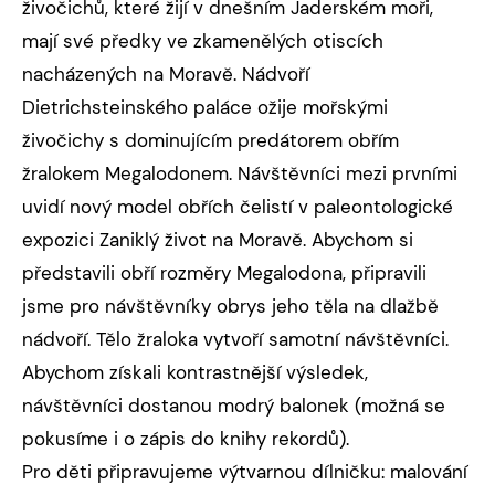
živočichů, které žijí v dnešním Jaderském moři,
mají své předky ve zkamenělých otiscích
nacházených na Moravě. Nádvoří
Dietrichsteinského paláce ožije mořskými
živočichy s dominujícím predátorem obřím
žralokem Megalodonem. Návštěvníci mezi prvními
uvidí nový model obřích čelistí v paleontologické
expozici Zaniklý život na Moravě. Abychom si
představili obří rozměry Megalodona, připravili
jsme pro návštěvníky obrys jeho těla na dlažbě
nádvoří. Tělo žraloka vytvoří samotní návštěvníci.
Abychom získali kontrastnější výsledek,
návštěvníci dostanou modrý balonek (možná se
pokusíme i o zápis do knihy rekordů).
Pro děti připravujeme výtvarnou dílničku: malování