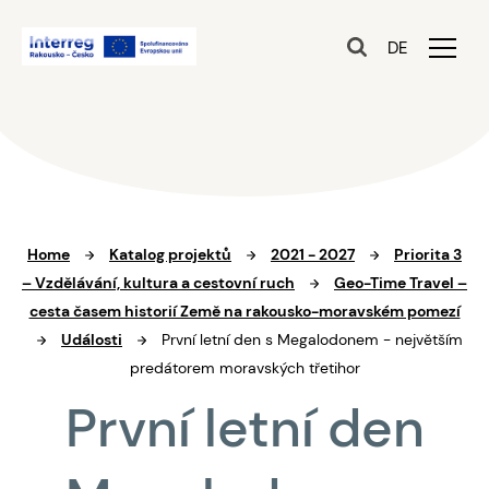
DE
Home
Katalog projektů
2021 - 2027
Priorita 3
– Vzdělávání, kultura a cestovní ruch
Geo-Time Travel –
cesta časem historií Země na rakousko-moravském pomezí
Události
První letní den s Megalodonem - největším
predátorem moravských třetihor
První letní den