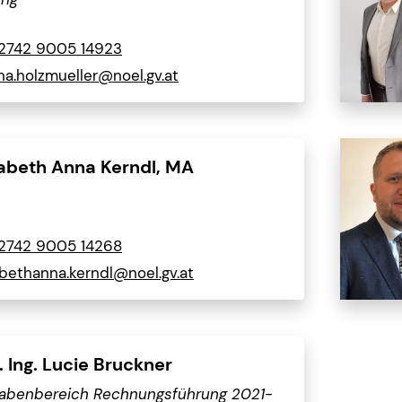
2742 9005 14923
na.holzmueller@noel.gv.at
sabeth Anna Kerndl, MA
2742 9005 14268
abethanna.kerndl@noel.gv.at
. Ing. Lucie Bruckner
abenbereich Rechnungsführung 2021-