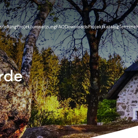
stellung
Projektumsetzung
FAQ
Downloads
Projektkatalog
Termine
rde