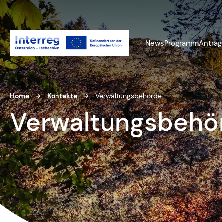
News
Programm
Antrag
Home
Kontakte
Verwaltungsbehörde
Verwaltungsbehö