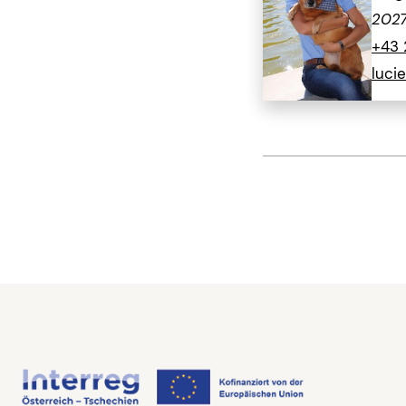
202
+43 
luci