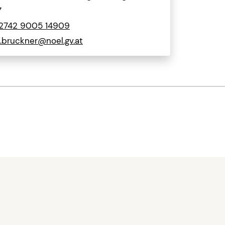
7
2742 9005 14909
e.bruckner@noel.gv.at