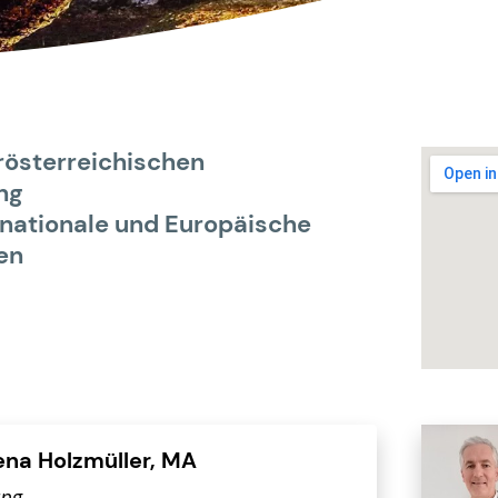
rösterreichischen
ng
rnationale und Europäische
en
ena Holzmüller, MA
ung