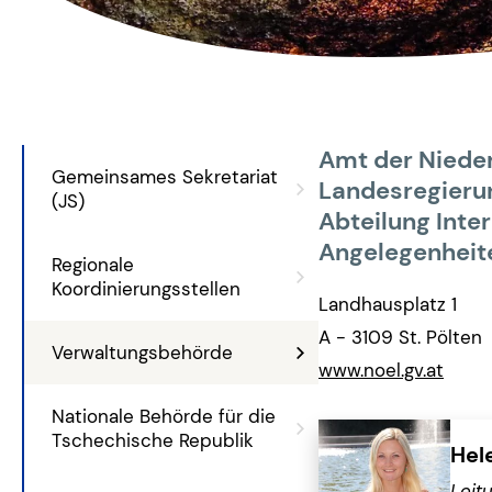
Amt der Niede
Gemeinsames Sekretariat
Landesregieru
(JS)
Abteilung Inte
Angelegenheit
Regionale
Koordinierungsstellen
Landhausplatz 1
A - 3109 St. Pölten
Verwaltungsbehörde
www.noel.gv.at
Nationale Behörde für die
Tschechische Republik
Hel
Leit