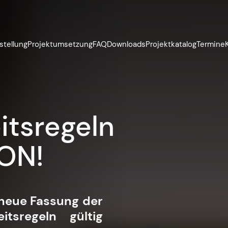
stellung
Projektumsetzung
FAQ
Downloads
Projektkatalog
Termine
ndbuch
ION
neue Fassung des
ersion 7).