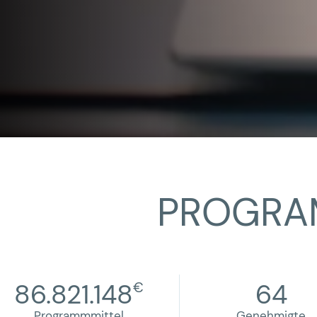
PROGRAM
86.821.148
64
€
Programmmittel
Genehmigte