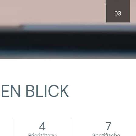
EN BLICK
4
7
Prioritäten
Spezifische