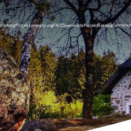
stellung
Projektumsetzung
FAQ
Downloads
Projektkatalog
Termine