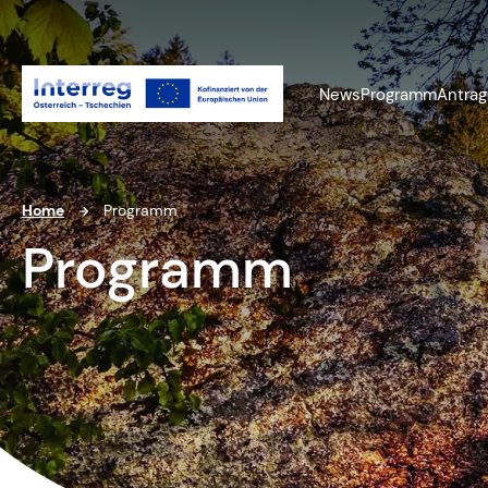
News
Programm
Antrag
Home
Programm
Programm