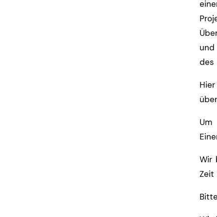
ein
Proj
Über
und 
des 
Hier
über
Um 
Ein
Wir 
Zeit
Bitt