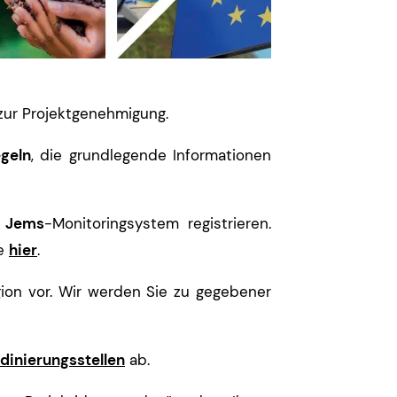
 zur Projektgenehmigung.
geln
, die grundlegende Informationen
m
Jems
-Monitoringsystem registrieren.
ie
hier
.
gion vor. Wir werden Sie zu gegebener
dinierungsstellen
ab.