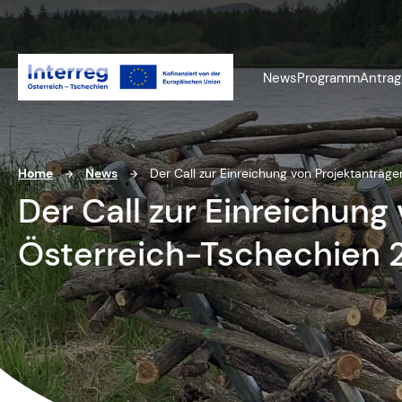
News
Programm
Antrag
Home
News
Der Call zur Einreichung von Projektanträg
Der Call zur Einreichung
Österreich-Tschechien 