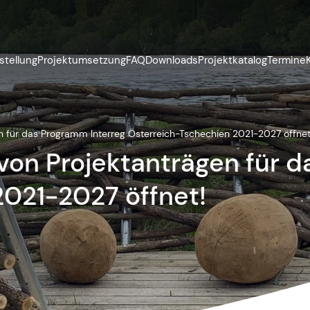
stellung
Projektumsetzung
FAQ
Downloads
Projektkatalog
Termine
en für das Programm Interreg Österreich-Tschechien 2021-2027 öffnet
 von Projektanträgen für 
2021-2027 öffnet!