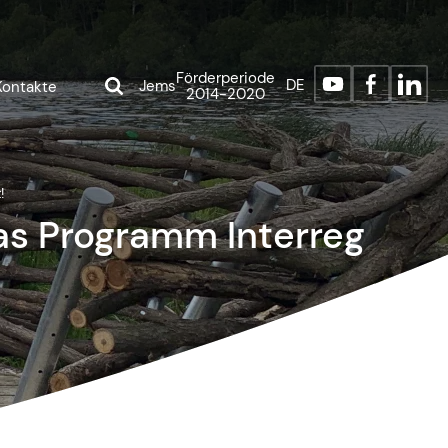
Förderperiode
DE
Jems
Kontakte
2014-2020
!
das Programm Interreg