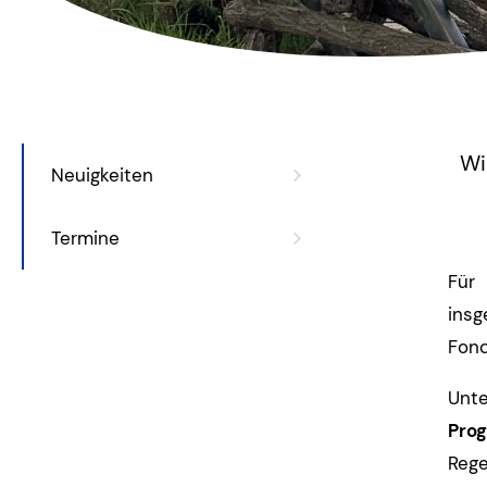
Wi
Neuigkeiten
Termine
Für
ins
Fond
Un
Pro
Rege