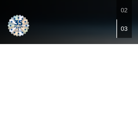
SOUHRNNÝ PŘEHLED ÚDAJŮ O
PROGRAMU
€
86.821.148
64
Alokované prostředky
Počet schválených
projektů