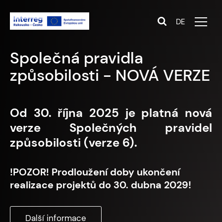
DE
Programová příručka -
NOVÁ VERZE
POZOR! Od 16. ledna 2026 je platná nová
verze Programové příručky (verze 7).
Další informace