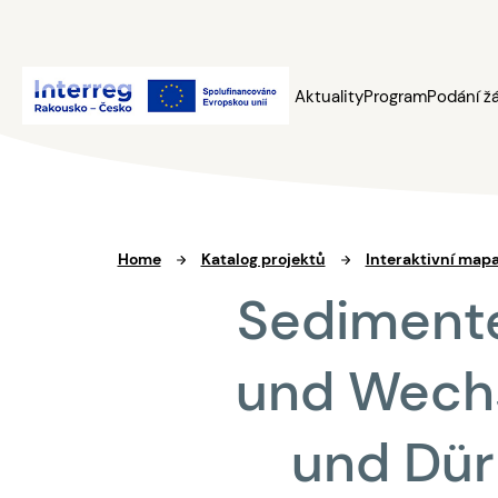
Aktuality
Program
Podání ž
Home
Katalog projektů
Interaktivní map
Sedimente
und Wech
und Dür