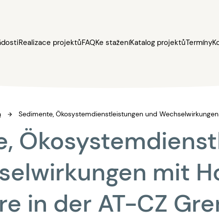
ádosti
Realizace projektů
FAQ
Ke stažení
Katalog projektů
Termíny
K
a
Sedimente, Ökosystemdienstleistungen und Wechselwirkungen 
, Ökosystemdienst
selwirkungen mit H
re in der AT-CZ Gre