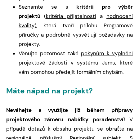
Seznamte se s
kritérii pro výběr
projektů
(
kritéria přijatelnosti
a
hodnocení
kvality
), která tvoří přílohu Programové
příručky a podrobně vysvětlují požadavky na
projekty.
Věnujte pozornost také
pokynům k vyplnění
projektové žádosti v systému Jems
, které
vám pomohou předejít formálním chybám.
Máte nápad na projekt?
Neváhejte a využijte již během přípravy
projektového záměru nabídky poradenství!
V
případě dotazů k obsahu projektu se obraťte na
regionálně příslušný
Regionální subjekt
. S