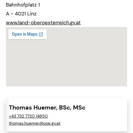
Bahnhofplatz 1
A - 4021 Linz
www.land-oberoesterreich.gv.at
Thomas Huemer, BSc, MSc
+43 732 7720 14850
thomas.huemer@ooe.gv.at