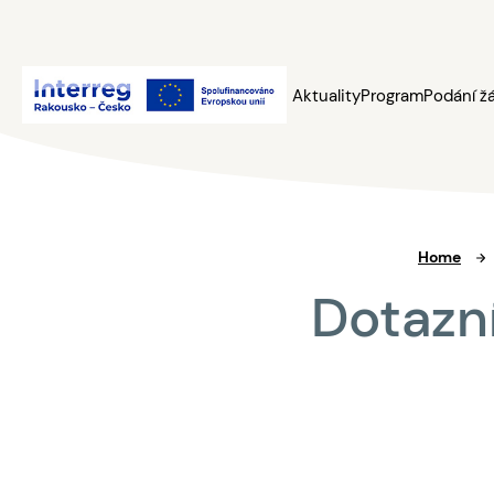
Aktuality
Program
Podání ž
Home
Dotazn