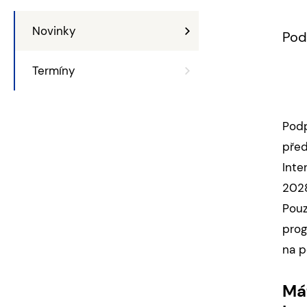
Novinky
Pod
Termíny
Podp
před
Int
202
Pou
prog
na p
Má