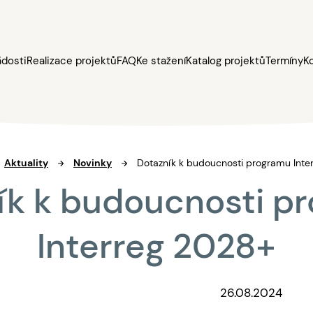
ádosti
Realizace projektů
FAQ
Ke stažení
Katalog projektů
Termíny
K
Aktuality
Novinky
Dotazník k budoucnosti programu Inte
ík k budoucnosti p
Interreg 2028+
26.08.2024