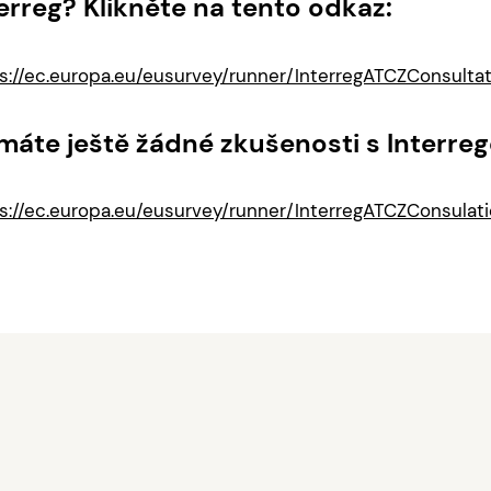
erreg? Klikněte na tento odkaz:
s://ec.europa.eu/eusurvey/runner/InterregATCZConsulta
máte ještě žádné zkušenosti s Interreg
s://ec.europa.eu/eusurvey/runner/InterregATCZConsulat