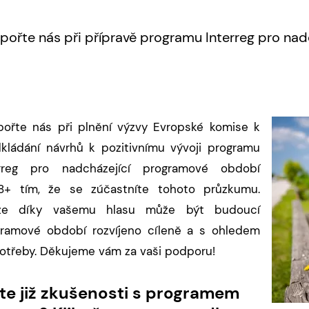
pořte nás při přípravě programu Interreg pro na
ořte nás při plnění výzvy Evropské komise k
kládání návrhů k pozitivnímu vývoji programu
erreg pro nadcházející programové období
8+ tím, že se zúčastníte tohoto průzkumu.
ze díky vašemu hlasu může být budoucí
ramové období rozvíjeno cíleně a s ohledem
otřeby. Děkujeme vám za vaši podporu!
te již zkušenosti s programem