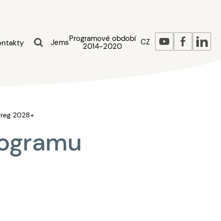
Programové období
CZ
Jems
ontakty
2014-2020
rreg 2028+
rogramu