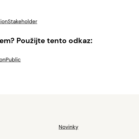
tionStakeholder
em? Použijte tento odkaz:
ionPublic
Novinky