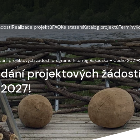
ádosti
Realizace projektů
FAQ
Ke stažení
Katalog projektů
Termíny
K
dání projektových žádostí programu Interreg Rakousko – Česko 2021–
ádání projektových žádost
–2027!