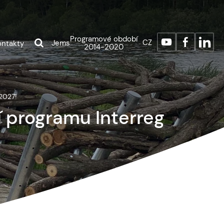
Programové období
CZ
Jems
ontakty
2014-2020
2027!
í programu Interreg