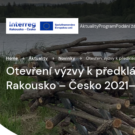
Aktuality
Program
Podání ž
Home
Aktuality
Novinky
Otevření výzvy k předklá
Otevření výzvy k předkl
Rakousko – Česko 2021