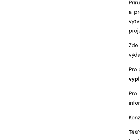
Přír
a pr
vyt
proj
Zde 
výda
Pro 
vypl
Pro
info
Konz
Těší