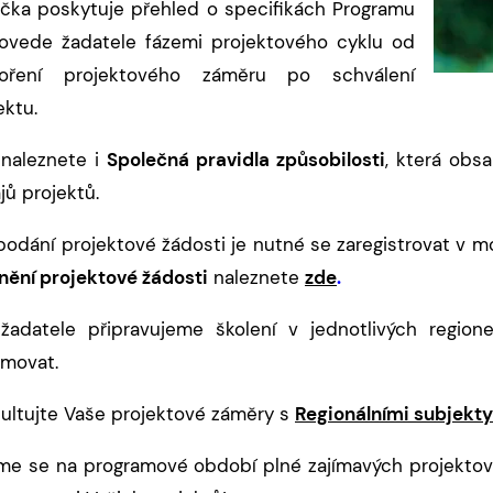
učka poskytuje přehled o specifikách Programu
ovede žadatele fázemi projektového cyklu od
voření projektového záměru po schválení
ektu.
naleznete i
Společná pravidla způsobilosti
, která obsa
jů projektů.
podání projektové žádosti je nutné se zaregistrovat v
nění projektové žádosti
naleznete
zde
.
 žadatele připravujeme školení v jednotlivých regi
rmovat.
ultujte Vaše projektové záměry s
Regionálními subjekty
me se na programové období plné zajímavých projekt