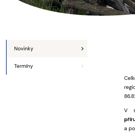
Novinky
Termíny
Cel
regi
86.8
V 
přír
a po