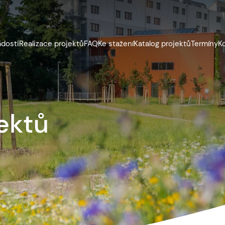
ádosti
Realizace projektů
FAQ
Ke stažení
Katalog projektů
Termíny
K
ektů