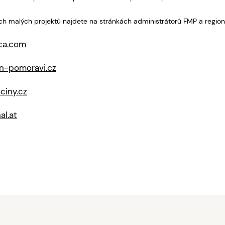
ch malých projektů najdete na stránkách administrátorů FMP a region
ica.com
n-pomoravi.cz
iny.cz
al.at