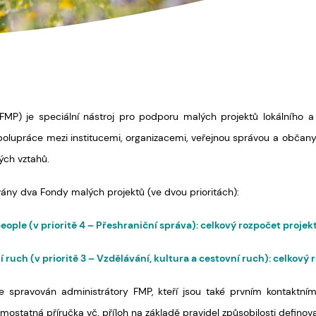
FMP) je speciální nástroj pro podporu malých projektů lokálního 
polupráce mezi institucemi, organizacemi, veřejnou správou a občany 
ých vztahů.
vány dva Fondy malých projektů (ve dvou prioritách):
ople (v prioritě 4 – Přeshraniční správa): celkový rozpočet proje
í ruch (v prioritě 3 – Vzdělávání, kultura a cestovní ruch): celkov
e spravován administrátory FMP, kteří jsou také prvním kontaktní
samostatná příručka vč. příloh na základě pravidel způsobilosti defino