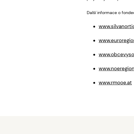
Další informace o fonde
www.silvanort
www.euroregio
www.obcevysoc
www.noeregion
www.rmooe.at