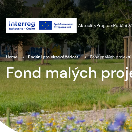
Aktuality
Program
Podání ž
Home
Podání projektové žádosti
Fond malých projektů
Fond malých proj