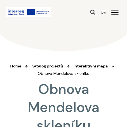
DE
Home
Katalog projektů
Interaktivní mapa
Obnova Mendelova skleníku
Obnova
Mendelova
skleníku