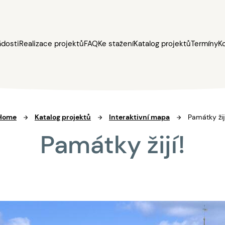
ádosti
Realizace projektů
FAQ
Ke stažení
Katalog projektů
Termíny
K
Home
Katalog projektů
Interaktivní mapa
Památky žijí
Památky žijí!