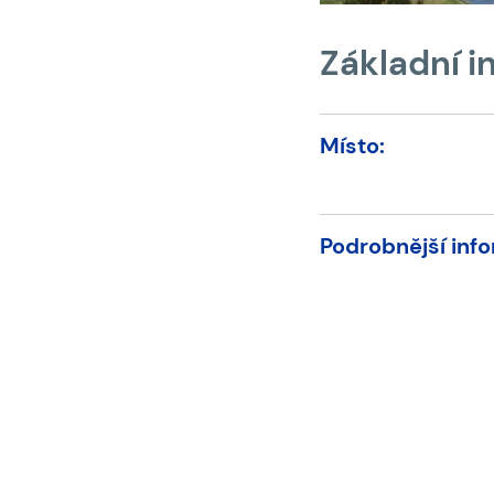
Základní 
Místo:
Podrobnější inf