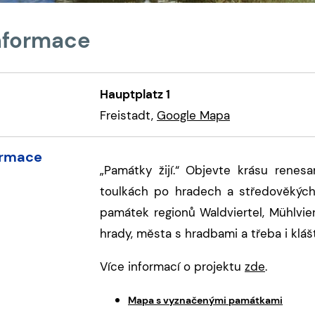
informace
Hauptplatz 1
Freistadt,
Google Mapa
ormace
„Památky žijí.“ Objevte krásu rene
toulkách po hradech a středověkých
památek regionů Waldviertel, Mühlvier
hrady, města s hradbami a třeba i klášt
Více informací o projektu
zde
.
Mapa s vyznačenými památkami