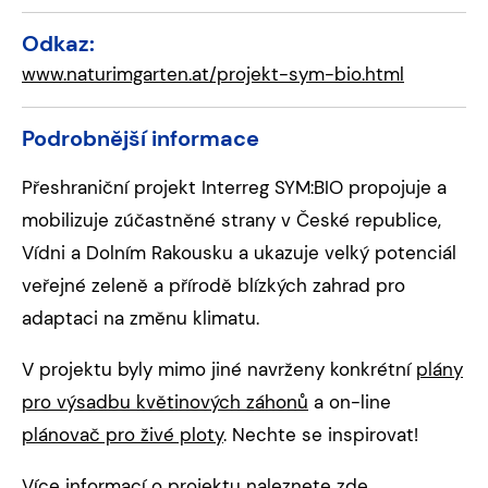
Odkaz:
www.naturimgarten.at/projekt-sym-bio.html
Podrobnější informace
Přeshraniční projekt Interreg SYM:BIO propojuje a
mobilizuje zúčastněné strany v České republice,
Vídni a Dolním Rakousku a ukazuje velký potenciál
veřejné zeleně a přírodě blízkých zahrad pro
adaptaci na změnu klimatu.
V projektu byly mimo jiné navrženy konkrétní
plány
pro výsadbu květinových záhonů
a on-line
plánovač pro živé ploty
. Nechte se inspirovat!
Více informací o projektu naleznete
zde
.