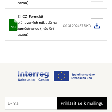
sazba)
B1_CZ_Formulář
plánovaných nákladů na
09.01.2024
67.51
KB
XLSX
zaměstnance (měsíční
sazba)