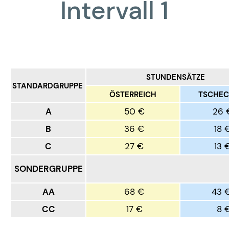
Intervall 1
STUNDENSÄTZE
STANDARDGRUPPE
ÖSTERREICH
TSCHEC
A
50 €
26 
B
36 €
18 
C
27 €
13 
SONDERGRUPPE
AA
68 €
43 
CC
17 €
8 