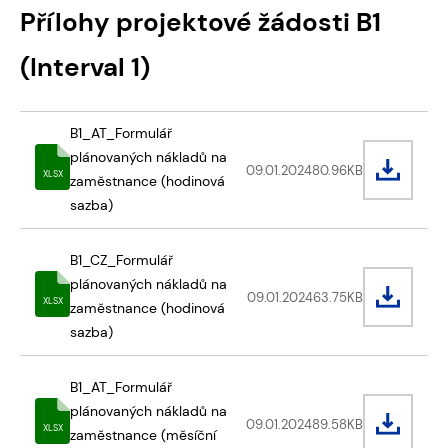
Přílohy projektové žádosti B1
(Interval 1)
B1_AT_Formulář
plánovaných nákladů na
09.01.2024
80.96
KB
XLSX
zaměstnance (hodinová
sazba)
B1_CZ_Formulář
plánovaných nákladů na
09.01.2024
63.75
KB
XLSX
zaměstnance (hodinová
sazba)
B1_AT_Formulář
plánovaných nákladů na
09.01.2024
89.58
KB
XLSX
zaměstnance (měsíční