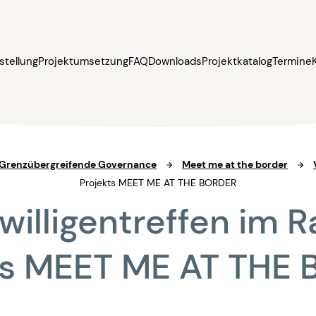
stellung
Projektumsetzung
FAQ
Downloads
Projektkatalog
Termine
– Grenzübergreifende Governance
Meet me at the border
Projekts MEET ME AT THE BORDER
iwilligentreffen im
ts MEET ME AT THE