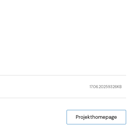
17.06.2025
9326
KB
Projekthomepage