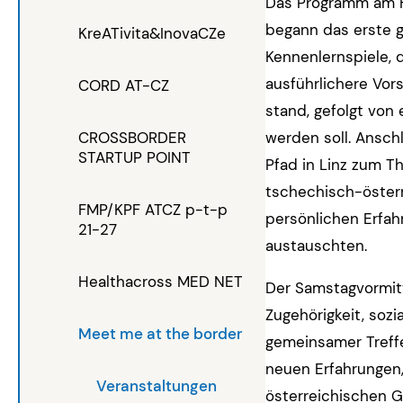
Das Programm am Fr
begann das erste g
KreATivita&InovaCZe
Kennenlernspiele, 
ausführlichere Vor
CORD AT-CZ
stand, gefolgt von
CROSSBORDER
werden soll. Ansch
STARTUP POINT
Pfad in Linz zum 
tschechisch-österr
FMP/KPF ATCZ p-t-p
persönlichen Erfa
21-27
austauschten.
Healthacross MED NET
Der Samstagvormit
Zugehörigkeit, sozi
Meet me at the border
gemeinsamer Treff
neuen Erfahrungen,
Veranstaltungen
österreichischen G