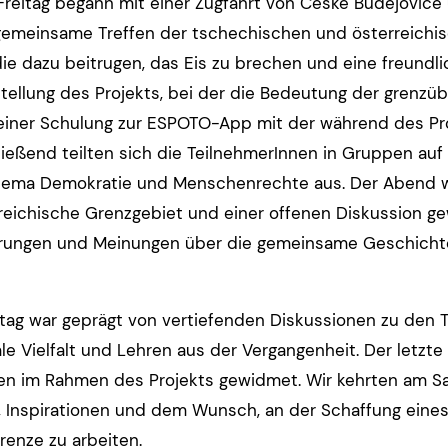
eitag begann mit einer Zugfahrt von České Budějovice 
emeinsame Treffen der tschechischen und österreichisch
die dazu beitrugen, das Eis zu brechen und eine freund
stellung des Projekts, bei der die Bedeutung der gren
 einer Schulung zur ESPOTO-App mit der während des Proj
ließend teilten sich die TeilnehmerInnen in Gruppen auf
Thema Demokratie und Menschenrechte aus. Der Abend w
eichische Grenzgebiet und einer offenen Diskussion gewi
hrungen und Meinungen über die gemeinsame Geschicht
tag war geprägt von vertiefenden Diskussionen zu den 
ale Vielfalt und Lehren aus der Vergangenheit. Der letzt
en im Rahmen des Projekts gewidmet. Wir kehrten am S
 Inspirationen und dem Wunsch, an der Schaffung eines
renze zu arbeiten.