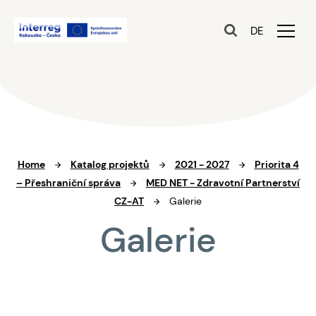
DE
Home
Katalog projektů
2021 - 2027
Priorita 4
– Přeshraniční správa
MED NET - Zdravotní Partnerství
CZ-AT
Galerie
Galerie