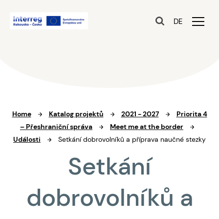
DE
Home
Katalog projektů
2021 - 2027
Priorita 4
– Přeshraniční správa
Meet me at the border
Události
Setkání dobrovolníků a příprava naučné stezky
Setkání
dobrovolníků a