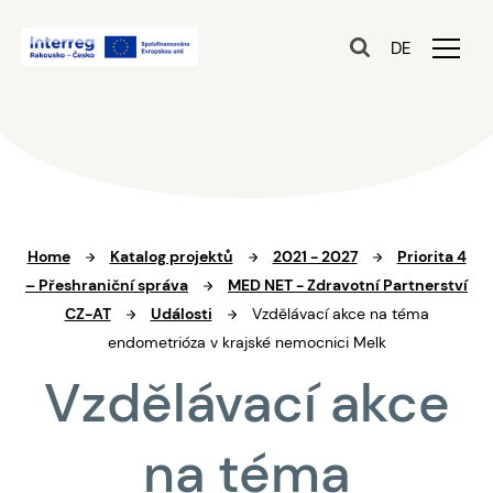
DE
Home
Katalog projektů
2021 - 2027
Priorita 4
– Přeshraniční správa
MED NET - Zdravotní Partnerství
CZ-AT
Události
Vzdělávací akce na téma
endometrióza v krajské nemocnici Melk
Vzdělávací akce
na téma