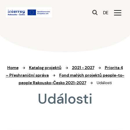
DE
Home
Katalog projektů
2021 - 2027
Priorita 4
– Přeshraniční správa
Fond malých projektů people-to-
people Rakousko-Česko 2021-2027
Události
Události