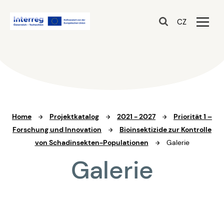
CZ
Home
Projektkatalog
2021 - 2027
Priorität 1 –
Forschung und Innovation
Bioinsektizide zur Kontrolle
von Schadinsekten-Populationen
Galerie
Galerie