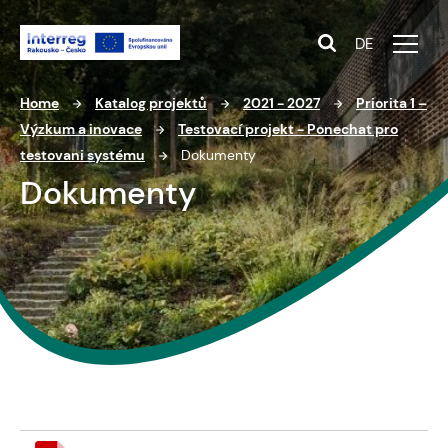
DE
Home
Katalog projektů
2021 - 2027
Priorita 1 –
Výzkum a inovace
Testovací projekt - Ponechat pro
testovani systému
Dokumenty
Dokumenty