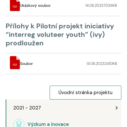
Ukázkový soubor
14.06.2023
7036
KB
PDF
Přílohy k Pilotní projekt iniciativy
“interreg voluteer youth” (ivy)
prodloužen
Soubor
14.06.2023
2410
KB
PDF
Úvodní stránka projektu
2021 - 2027
Výzkum a inovace