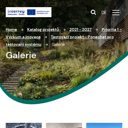
DE
Home
Katalog projektů
2021 - 2027
Priorita 1 –
Výzkum a inovace
Testovací projekt - Ponechat pro
testovani systému
Galerie
Galerie