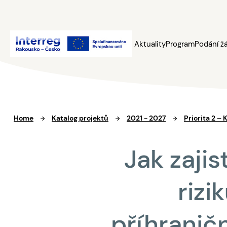
Aktuality
Program
Podání ž
Home
Katalog projektů
2021 - 2027
Priorita 2 – 
Jak zajis
riz
příhraničn