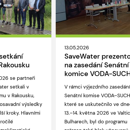
13.05.2026
setkání
SaveWater prezent
 Rakousku
na zasedání Senátní
komice VODA-SUC
026 se partneři
ter setkali v
V rámci výjezdního zasedání
u v Rakousku,
Senátní komise VODA–SUCH
dosavadní výsledky
které se uskutečnilo ve dn
lší kroky. Hlavními
13.–14. května 2026 ve Valtic
ročilé
Bulharech, byl do programu