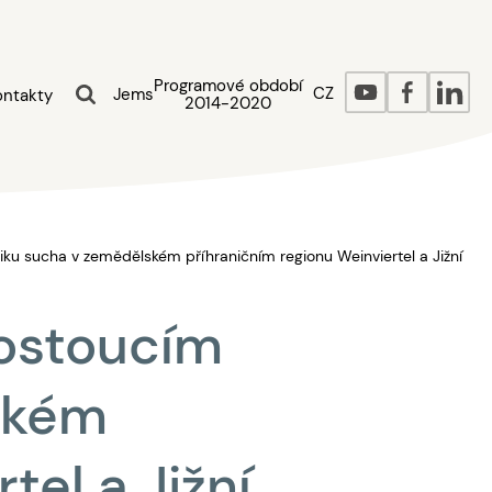
Programové období
CZ
Jems
ontakty
2014-2020
riziku sucha v zemědělském příhraničním regionu Weinviertel a Jižní
 rostoucím
ském
tel a Jižní