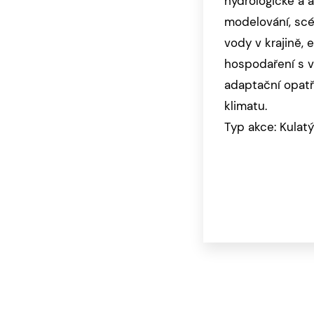
hydrologické a 
modelování, scé
vody v krajině, e
hospodaření s v
adaptační opat
klimatu.
Typ akce: Kulatý