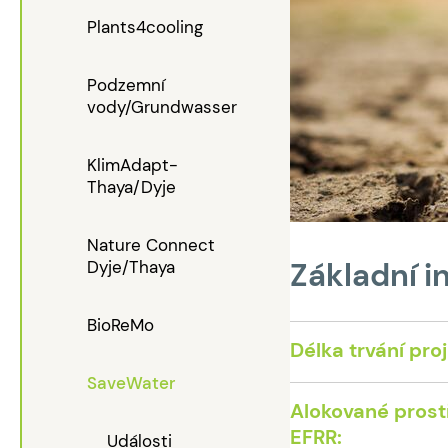
Plants4cooling
Podzemní
vody/Grundwasser
KlimAdapt-
Thaya/Dyje
Nature Connect
Dyje/Thaya
Základní i
BioReMo
Délka trvání pro
SaveWater
Alokované pros
EFRR:
Události