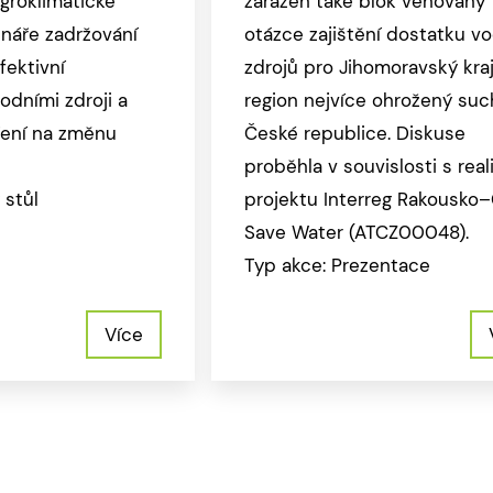
agroklimatické
zařazen také blok věnovaný
náře zadržování
otázce zajištění dostatku v
fektivní
zdrojů pro Jihomoravský kra
odními zdroji a
region nejvíce ohrožený su
ření na změnu
České republice. Diskuse
proběhla v souvislosti s real
 stůl
projektu Interreg Rakousko
Save Water (ATCZ00048).
Typ akce: Prezentace
Více