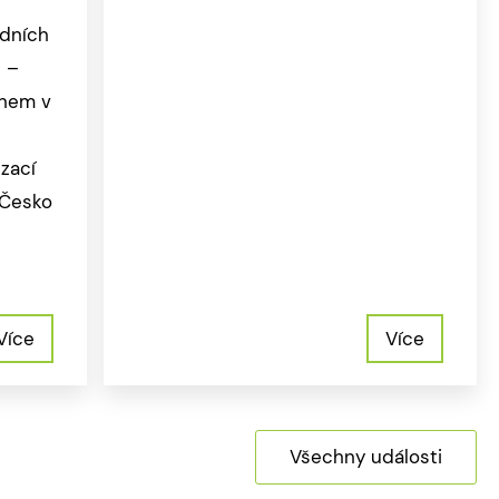
odních
j –
chem v
izací
–Česko
Více
Více
Všechny události