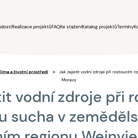
ádosti
Realizace projektů
FAQ
Ke stažení
Katalog projektů
Termíny
K
Klima a životní prostředí
Jak zajistit vodní zdroje při rostoucím 
Moravy
tit vodní zdroje při
iku sucha v zeměděl
ím regionu Weinvier