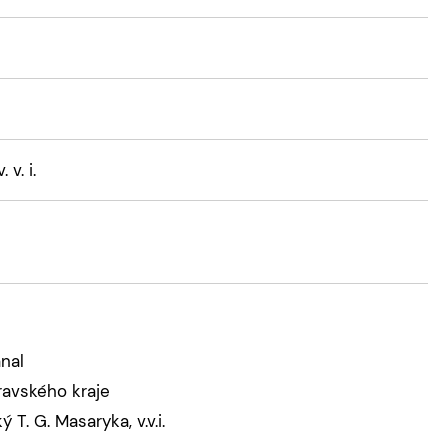
v. i.
nal
ravského kraje
. G. Masaryka, v.v.i.