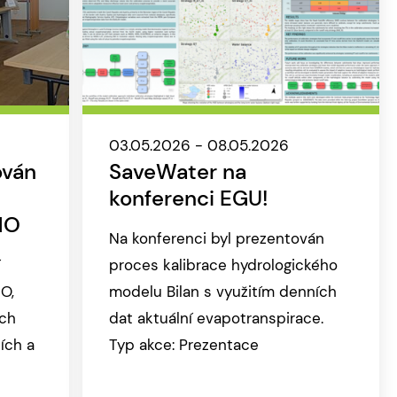
03.05.2026 - 08.05.2026
ován
SaveWater na
konferenci EGU!
HO
Na konferenci byl prezentován
proces kalibrace hydrologického
O,
modelu Bilan s využitím denních
ech
dat aktuální evapotranspirace.
ích a
Typ akce: Prezentace