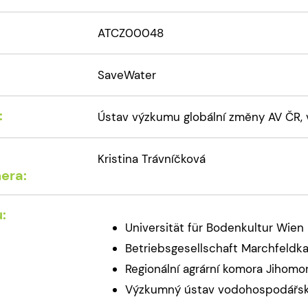
ATCZ00048
SaveWater
:
Ústav výzkumu globální změny AV ČR, v. 
Kristina Trávníčková
era:
:
Universität für Bodenkultur Wien
Betriebsgesellschaft Marchfeldka
Regionální agrární komora Jihomo
Výzkumný ústav vodohospodářský T