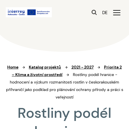
DE
Home
Katalog projektů
2021 - 2027
Priorita 2
– Klima a životní prostředí
Rostliny podél hranice -
hodnocení a výzkum rozmanitosti rostlin v českorakouském
příhraničí jako podklad pro plánování ochrany přírody a práci s
veřejností
Rostliny podél