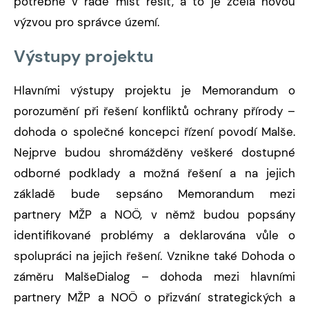
potřebné v řadě míst řešit, a to je zcela novou
výzvou pro správce území.
Výstupy projektu
Hlavními výstupy projektu je Memorandum o
porozumění při řešení konfliktů ochrany přírody –
dohoda o společné koncepci řízení povodí Malše.
Nejprve budou shromážděny veškeré dostupné
odborné podklady a možná řešení a na jejich
základě bude sepsáno Memorandum mezi
partnery MŽP a NOÖ, v němž budou popsány
identifikované problémy a deklarována vůle o
spolupráci na jejich řešení. Vznikne také Dohoda o
záměru MalšeDialog – dohoda mezi hlavními
partnery MŽP a NOÖ o přizvání strategických a