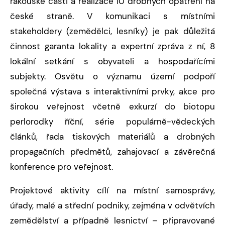
rakouské části a realizace 10 drobných opatření na
české straně. V komunikaci s místními
stakeholdery (zemědělci, lesníky) je pak důležitá
činnost garanta lokality a expertní zpráva z ní, 8
lokální setkání s obyvateli a hospodařícími
subjekty. Osvětu o významu území podpoří
společná výstava s interaktivními prvky, akce pro
širokou veřejnost včetně exkurzí do biotopu
perlorodky říční, série populárně-vědeckých
článků, řada tiskových materiálů a drobných
propagačních předmětů, zahajovací a závěrečná
konference pro veřejnost.
Projektové aktivity cílí na místní samosprávy,
úřady, malé a střední podniky, zejména v odvětvích
zemědělství a případně lesnictví – připravované