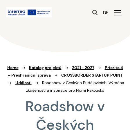
DE
Home
Katalog projektů
2021 - 2027
Priorita 4
– Přeshraniční správa
CROSSBORDER STARTUP POINT
Události
Roadshow v Českých Budějovicích: Výměna
zkušeností a inspirace pro Horní Rakousko
Roadshow v
Českých