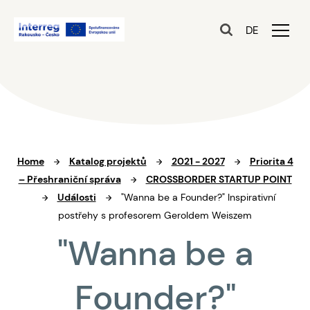
DE
Home
Katalog projektů
2021 - 2027
Priorita 4
– Přeshraniční správa
CROSSBORDER STARTUP POINT
Události
"Wanna be a Founder?" Inspirativní
postřehy s profesorem Geroldem Weiszem
"Wanna be a
Founder?"