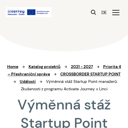
DE
Home
Katalog projektů
2021 - 2027
Priorita 4
– Přeshraniční správa
CROSSBORDER STARTUP POINT
Události
Výměnná stáž Startup Point manažerů:
Zkušenosti z programu Activate Journey v Linci
Výměnná stáž
Startup Point