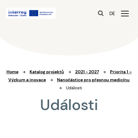
DE
Home
Katalog projektů
2021 - 2027
Priorita 1 –
Výzkum a inovace
Nanočástice pro přesnou medicínu
Události
Události