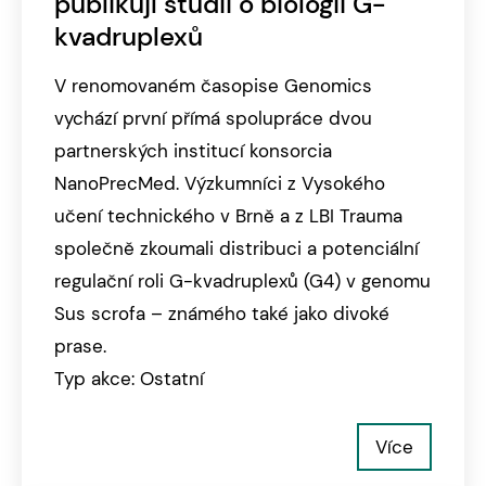
publikují studii o biologii G-
kvadruplexů
V renomovaném časopise Genomics
vychází první přímá spolupráce dvou
partnerských institucí konsorcia
NanoPrecMed. Výzkumníci z Vysokého
učení technického v Brně a z LBI Trauma
společně zkoumali distribuci a potenciální
regulační roli G-kvadruplexů (G4) v genomu
Sus scrofa – známého také jako divoké
prase.
Typ akce: Ostatní
Více