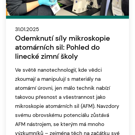
31.01.2025
Odemknutí síly mikroskopie
atomárních sil: Pohled do
linecké zimní školy
Ve světě nanotechnologií, kde vědci
zkoumají a manipulují s materiály na
atomární úrovni, jen málo technik nabízí
takovou přesnost a všestrannost jako
mikroskopie atomárních sil (AFM). Navzdory
svému obrovskému potenciálu zůstává
AFM nástrojem, se kterým má mnoho
výzkumníků – zejména těch na začátku své