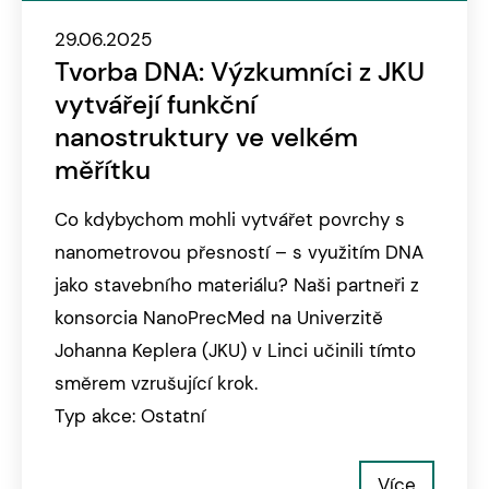
29.06.2025
Tvorba DNA: Výzkumníci z JKU
vytvářejí funkční
nanostruktury ve velkém
měřítku
Co kdybychom mohli vytvářet povrchy s
nanometrovou přesností – s využitím DNA
jako stavebního materiálu? Naši partneři z
konsorcia NanoPrecMed na Univerzitě
Johanna Keplera (JKU) v Linci učinili tímto
směrem vzrušující krok.
Typ akce: Ostatní
Více