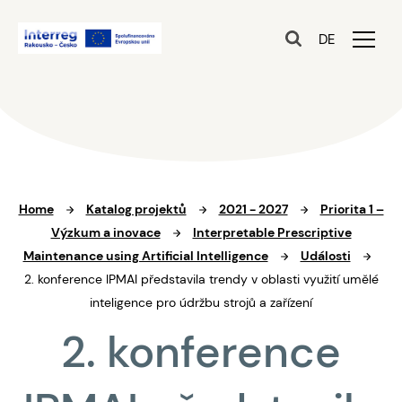
DE
Home
Katalog projektů
2021 - 2027
Priorita 1 –
Výzkum a inovace
Interpretable Prescriptive
Maintenance using Artificial Intelligence
Události
2. konference IPMAI představila trendy v oblasti využití umělé
inteligence pro údržbu strojů a zařízení
2. konference