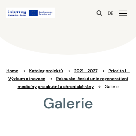
DE
Home
Katalog projektů
2021 - 2027
Priorita 1 –
Výzkum a inovace
Rakousko-česká unie regenerativní
medicíny pro akutní a chronické rány
Galerie
Galerie