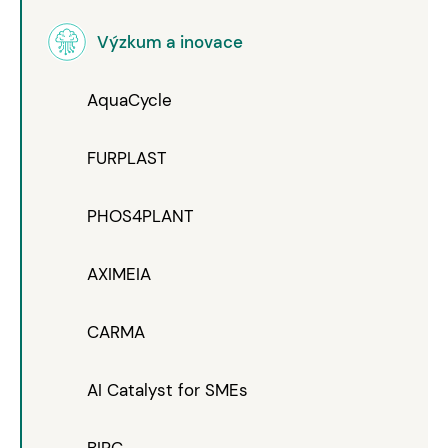
Výzkum a inovace
AquaCycle
FURPLAST
PHOS4PLANT
AXIMEIA
CARMA
AI Catalyst for SMEs
BIPC