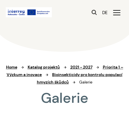
DE
Home
Katalog projektů
2021 - 2027
Priorita 1 –
Výzkum a inovace
Bioinsekticidy pro kontrolu populací
hmyzích škůdců
Galerie
Galerie