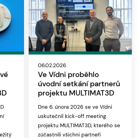
06.02.2026
ové
Ve Vídni proběhlo
úvodní setkání partnerů
3D
projektu MULTIMAT3D
3D
Dne 6. února 2026 se ve Vídni
ní
uskutečnil kick-off meeting
projektu MULTIMAT3D, kterého se
ežitý
zúčastnili všichni partneři