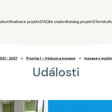
ádosti
Realizace projektů
FAQ
Ke stažení
Katalog projektů
Termíny
K
021 - 2027
Priorita 1 – Výzkum a inovace
Inovace v multi
Události