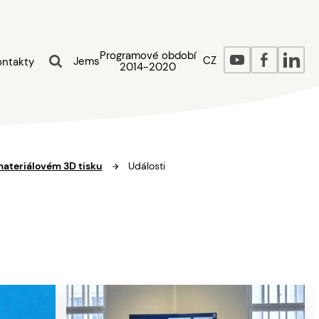
Programové období
CZ
Jems
ontakty
2014-2020
materiálovém 3D tisku
Události