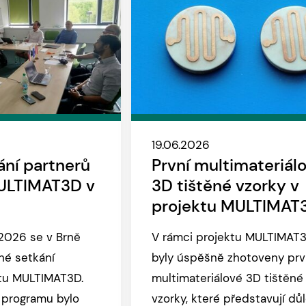
19.06.2026
ání partnerů
První multimateriál
ULTIMAT3D v
3D tištěné vzorky v
projektu MULTIMAT
2026 se v Brně
V rámci projektu MULTIMAT
hé setkání
byly úspěšně zhotoveny prv
ktu MULTIMAT3D.
multimateriálové 3D tištěné
programu bylo
vzorky, které představují důl