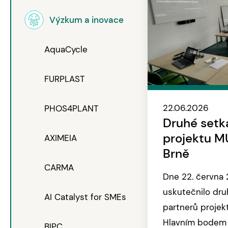
Výzkum a inovace
AquaCycle
FURPLAST
22.06.2026
PHOS4PLANT
Druhé setk
projektu M
AXIMEIA
Brně
CARMA
Dne 22. června 
uskutečnilo dru
AI Catalyst for SMEs
partnerů proje
Hlavním bodem 
BIPC