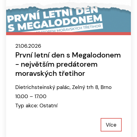
21.06.2026
První letní den s Megalodonem
- největším predátorem
moravských třetihor
Dietrichsteinský palác, Zelný trh 8, Brno
10.00 – 17.00
Typ akce: Ostatní
Více