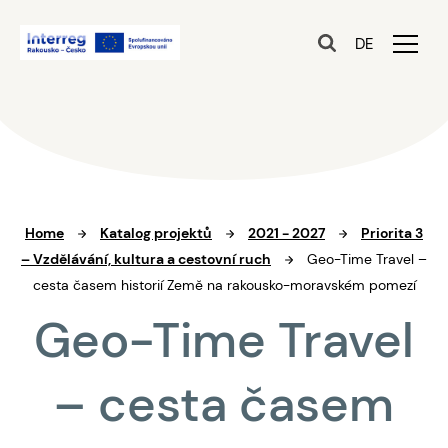
DE
Home
Katalog projektů
2021 - 2027
Priorita 3
– Vzdělávání, kultura a cestovní ruch
Geo-Time Travel –
cesta časem historií Země na rakousko-moravském pomezí
Geo-Time Travel
– cesta časem