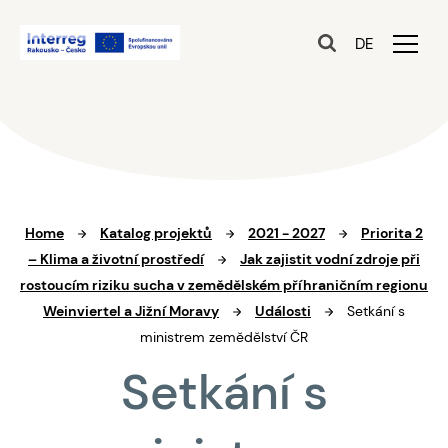
DE
Home
Katalog projektů
2021 - 2027
Priorita 2
– Klima a životní prostředí
Jak zajistit vodní zdroje při
rostoucím riziku sucha v zemědělském příhraničním regionu
Weinviertel a Jižní Moravy
Události
Setkání s
ministrem zemědělství ČR
Setkání s