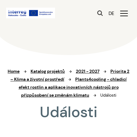
DE
Home
Katalog projektů
2021 - 2027
Priorita 2
– Klima a životní prostředí
Plants4cooling - chladicí
efekt rostlin a aplikace inovativních nástrojů pro
přizpůsobení se změnám klimatu
Události
Události