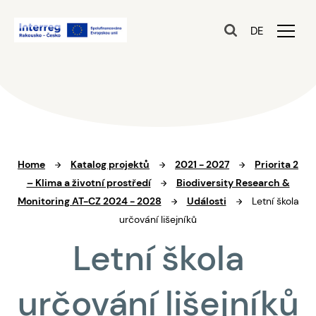
DE
Home
Katalog projektů
2021 - 2027
Priorita 2
– Klima a životní prostředí
Biodiversity Research &
Monitoring AT-CZ 2024 - 2028
Události
Letní škola
určování lišejníků
Letní škola
určování lišejníků