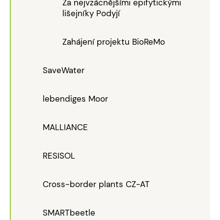
Za nejvzácnějšími epifytickými
lišejníky Podyjí
Zahájení projektu BioReMo
SaveWater
lebendiges Moor
MALLIANCE
RESISOL
Cross-border plants CZ-AT
SMARTbeetle