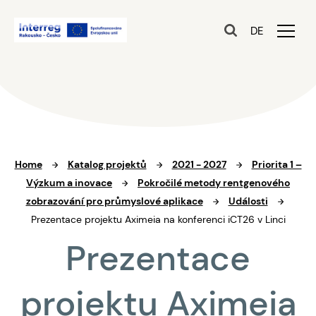
DE
Home
Katalog projektů
2021 - 2027
Priorita 1 –
Výzkum a inovace
Pokročilé metody rentgenového
zobrazování pro průmyslové aplikace
Události
Prezentace projektu Aximeia na konferenci iCT26 v Linci
Prezentace
projektu Aximeia