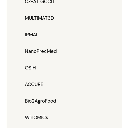
CZ-AT GCCIT
MULTIMAT3D
IPMAI
NanoPrecMed
OSIH
ACCURE
Bio2AgroFood
WinOMICs