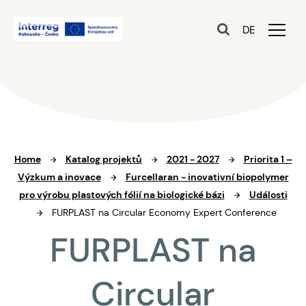
DE
Home
Katalog projektů
2021 - 2027
Priorita 1 –
Výzkum a inovace
Furcellaran - inovativní biopolymer
pro výrobu plastových fólií na biologické bázi
Události
FURPLAST na Circular Economy Expert Conference
FURPLAST na
Circular