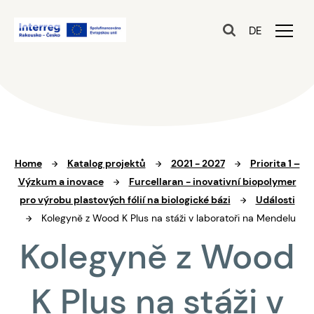
DE
Home
Katalog projektů
2021 - 2027
Priorita 1 –
Výzkum a inovace
Furcellaran - inovativní biopolymer
pro výrobu plastových fólií na biologické bázi
Události
Kolegyně z Wood K Plus na stáži v laboratoři na Mendelu
Kolegyně z Wood
K Plus na stáži v