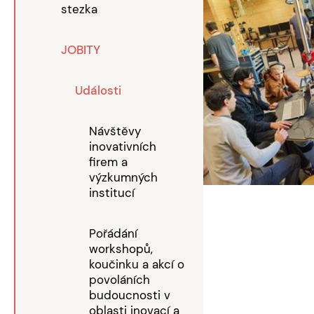
stezka
JOBITY
Události
Návštěvy
inovativních
firem a
výzkumných
institucí
Pořádání
workshopů,
koučinku a akcí o
povoláních
budoucnosti v
oblasti inovací a