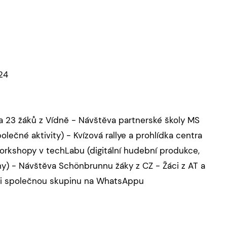
024
 a 23 žáků z Vídně - Návštěva partnerské školy MS
lečné aktivity) - Kvízová rallye a prohlídka centra
orkshopy v techLabu (digitální hudební produkce,
ny) - Návštěva Schönbrunnu žáky z CZ - Žáci z AT a
ili společnou skupinu na WhatsAppu