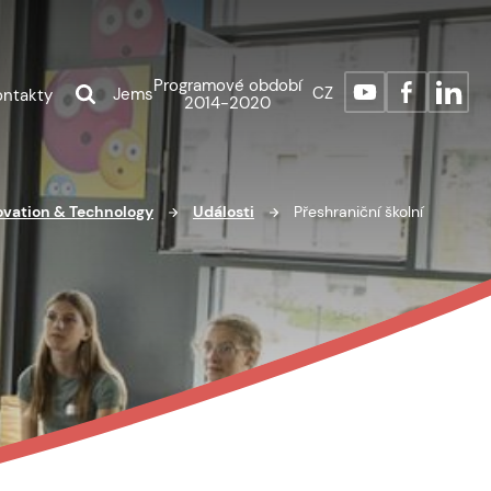
Programové období
CZ
Jems
ontakty
2014-2020
ovation & Technology
Události
Přeshraniční školní