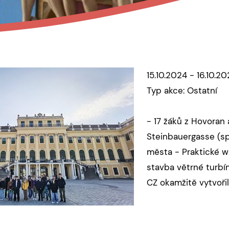
15.10.2024 - 16.10.2
Typ akce: Ostatní
- 17 žáků z Hovoran
Steinbauergasse (spo
města - Praktické w
stavba větrné turbí
CZ okamžitě vytvoř