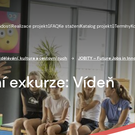
ádosti
Realizace projektů
FAQ
Ke stažení
Katalog projektů
Termíny
K
zdělávání, kultura a cestovní ruch
JOBITY – Future Jobs in Inn
í exkurze: Vídeň