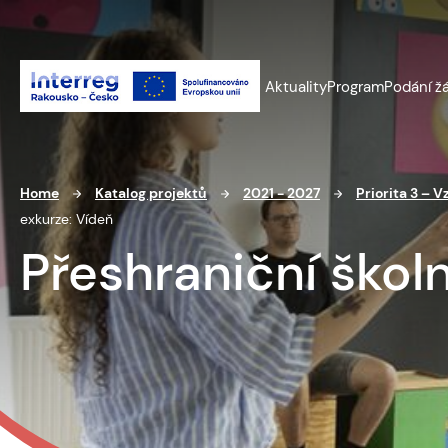
Aktuality
Program
Podání ž
Home
Katalog projektů
2021 - 2027
Priorita 3 – V
exkurze: Vídeň
Přeshraniční školn