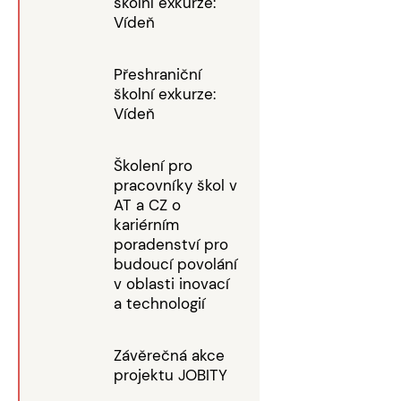
školní exkurze:
Vídeň
Přeshraniční
školní exkurze:
Vídeň
Školení pro
pracovníky škol v
AT a CZ o
kariérním
poradenství pro
budoucí povolání
v oblasti inovací
a technologií
Závěrečná akce
projektu JOBITY