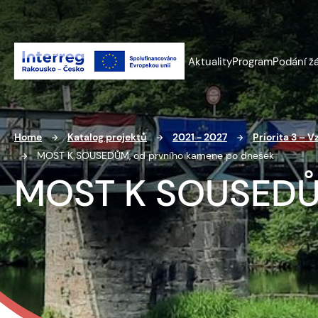
Aktuality
Program
Podání ž
Home
Katalog projektů
2021 - 2027
Priorita 3 – V
MOST K SOUSEDŮM, od prvního kamene po dnešek
MOST K SOUSEDŮM