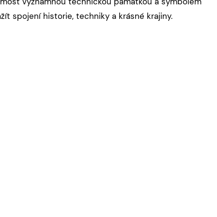
s je most významnou technickou památkou a symbolem
t spojení historie, techniky a krásné krajiny.