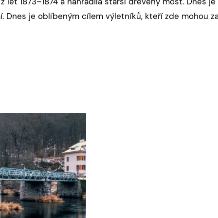
 z let 1873–1874 a nahradila starší dřevěný most. Dne
 Dnes je oblíbeným cílem výletníků, kteří zde mohou zaží