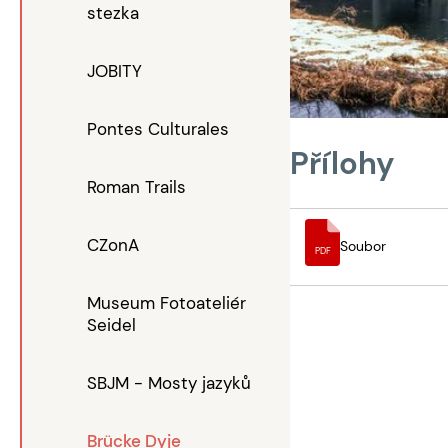
stezka
JOBITY
Pontes Culturales
Přílohy
Roman Trails
CZonA
Soubor
PDF
Museum Fotoateliér
Seidel
SBJM - Mosty jazyků
Brücke Dyje