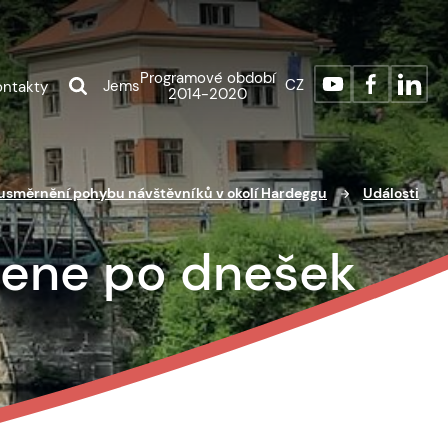
Programové období
CZ
Jems
ontakty
2014-2020
usměrnění pohybu návštěvníků v okolí Hardeggu
Události
ene po dnešek