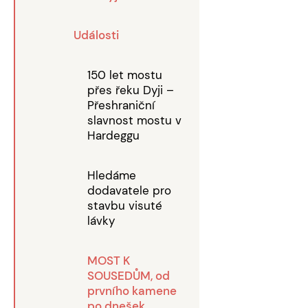
Události
150 let mostu
přes řeku Dyji –
Přeshraniční
slavnost mostu v
Hardeggu
Hledáme
dodavatele pro
stavbu visuté
lávky
MOST K
SOUSEDŮM, od
prvního kamene
po dnešek