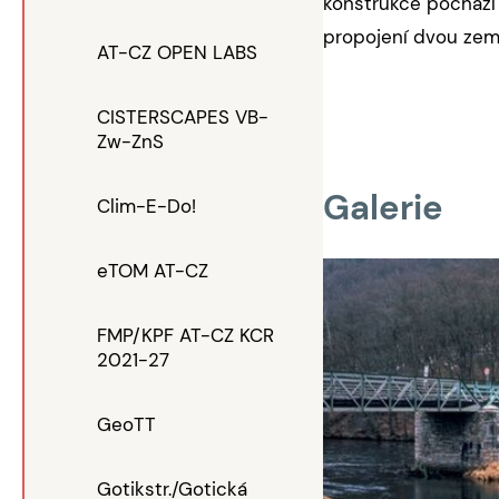
konstrukce pochází
propojení dvou zemí.
AT-CZ OPEN LABS
CISTERSCAPES VB-
Zw-ZnS
Galerie
Clim-E-Do!
eTOM AT-CZ
FMP/KPF AT-CZ KCR
2021-27
GeoTT
Gotikstr./Gotická