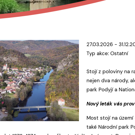
27.03.2026 - 31.12.2
Typ akce: Ostatní
Stojí z poloviny na
nejen dva národy, a
park Podyjí a Nation
Nový leták vás prov
Most stojí na území
také
Národní park P