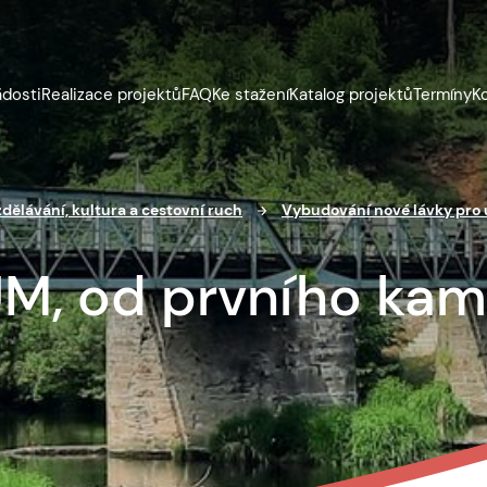
ádosti
Realizace projektů
FAQ
Ke stažení
Katalog projektů
Termíny
K
zdělávání, kultura a cestovní ruch
Vybudování nové lávky pro 
, od prvního kam