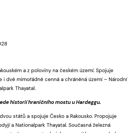
028
 rakouském a z poloviny na českém území. Spojuje
le i dvě mimořádně cenná a chráněná území – Národní
alpark Thayatal.
ede historií hraničního mostu u
Hardeggu
.
 dvou států a spojuje Česko a Rakousko. Propojuje
odyjí
a
Nationalpark Thayatal
. Současná železná