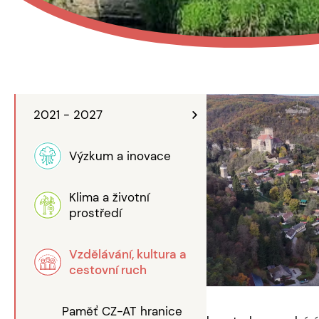
2021 - 2027
Výzkum a inovace
Klima a životní
prostředí
Vzdělávání, kultura a
cestovní ruch
Paměť CZ-AT hranice